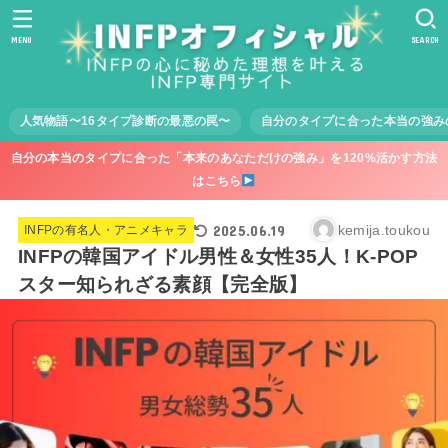
MENU
SEARCH
人気物語〜16タイプ診断の最悪の罠〜
自分のタイプに合った本当の強み
自分の本当のタイプに合った「本来のあなただけの強み」を120%活かす方法
はこちら
2025.06.19
kemija.toukou
INFPの有名人・アニメキャラ
INFPの韓国アイドル男性＆女性35人！K-POP
スター知られざる素顔【完全版】