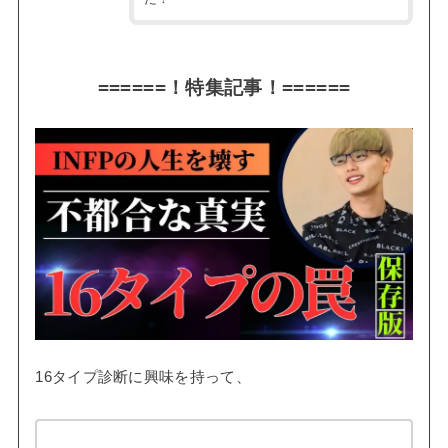
======！特集記事！======
16タイプ診断に興味を持って、