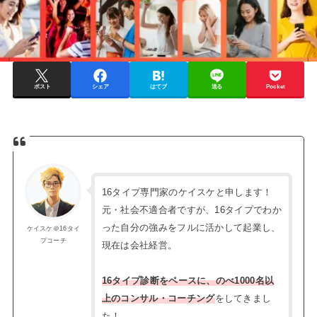
ポスト
シェア
はてブ
送る
Pocket
16タイプ専門家のケイスケと申します！
元・社会不適合者ですが、16タイプでわか
った自分の強みをフルに活かして起業し、
ケイスケ＠16タイ
プコーチ
現在は会社経営。
16タイプ診断をベースに、のべ1000名以
上のコンサル・コーチング
をしてきまし
た！