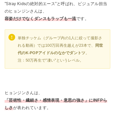
”Stray Kidsの絶対的エース”と呼ばれ、ビジュアル担当
のヒョンジンさんは、
容姿だけでなくダンスもラップも一流
です。
単独チッケム（グループ内の1人に絞って撮影さ
れる動画）では100万回再生越えが23本で、
同世
代のK-POPアイドルのなかでダントツ
。
注：50万再生で”凄い”というレベル。
ヒョンジンさんは、
「芸術性・繊細さ・感情表現・意思の強さ」にINFPら
しさ
が表われています。