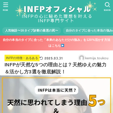
MENU
SEARCH
人気物語〜16タイプ診断の最悪の罠〜
自分のタイプに合った本当の強み
自分の本当のタイプに合った「本来のあなただけの強み」を120%活かす方法
はこちら
2025.03.31
kemija.toukou
INFPの特徴・あるある
INFPが天然な5つの理由とは？天然ゆえの魅力
＆活かし方3選を徹底解説！