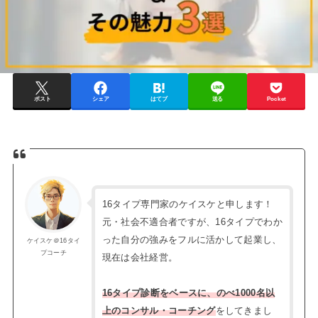
ポスト
シェア
はてブ
送る
Pocket
16タイプ専門家のケイスケと申します！
元・社会不適合者ですが、16タイプでわか
った自分の強みをフルに活かして起業し、
ケイスケ＠16タイ
プコーチ
現在は会社経営。
16タイプ診断をベースに、のべ1000名以
上のコンサル・コーチング
をしてきまし