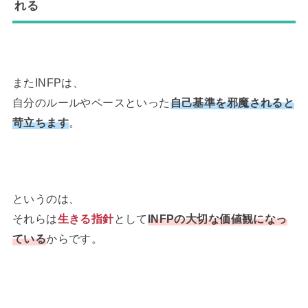
れる
またINFPは、
自分のルールやペースといった
自己基準を邪魔されると
苛立ちます
。
というのは、
それらは
生きる指針
として
INFPの大切な価値観になっ
ている
からです。