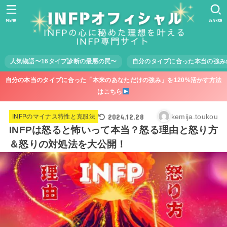
MENU
SEARCH
人気物語〜16タイプ診断の最悪の罠〜
自分のタイプに合った本当の強み
自分の本当のタイプに合った「本来のあなただけの強み」を120%活かす方法
はこちら
2024.12.28
kemija.toukou
INFPのマイナス特性と克服法
INFPは怒ると怖いって本当？怒る理由と怒り方
＆怒りの対処法を大公開！