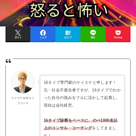
ポスト
シェア
はてブ
送る
Pocket
16タイプ専門家のケイスケと申します！
元・社会不適合者ですが、16タイプでわか
った自分の強みをフルに活かして起業し、
ケイスケ＠16タイ
プコーチ
現在は会社経営。
16タイプ診断をベースに、のべ1000名以
上のコンサル・コーチング
をしてきまし
た！