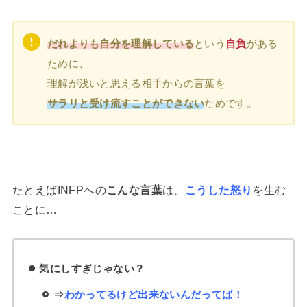
だれよりも自分を理解している
という
自負
がある
ために、
理解が浅いと思える相手からの言葉を
サラリと受け流すことができない
ためです。
たとえばINFPへの
こんな言葉
は、
こうした怒り
を生む
ことに…
気にしすぎじゃない？
⇒
わかってるけど出来ないんだってば！