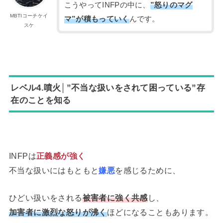
こうやってINFPの中に、
”怒りのマグ
MBTIコーチケイ
マ”が積もっていく
んです。
スケ
レベル4.噴火│”不当な扱いをされて困っている”存
在のことを知る
INFPは
正義感が強く
不当な扱いにはもともと
嫌悪
を感じるために、
ひどい扱いをされる
被害者に強く共感
し、
加害者に激烈な怒りが沸く
ほどになることもあります。