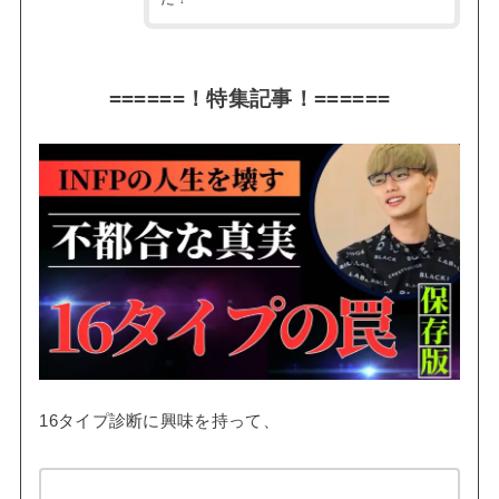
======！特集記事！======
16タイプ診断に興味を持って、