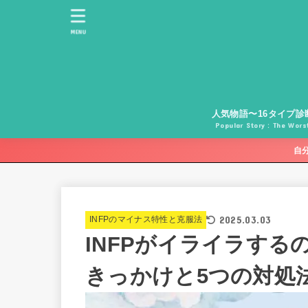
MENU
人気物語〜16タイプ診
Popular Story：The Worst
自
2025.03.03
INFPのマイナス特性と克服法
INFPがイライラする
きっかけと5つの対処