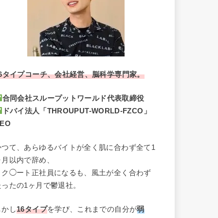
16タイプコーチ、会社経営、脳科学専門家。
合同会社スループットワールド代表取締役
ドバイ法人「THROUPUT-WORLD-FZCO」
EO
かつて、あらゆるバイトが全く肌に合わず全て1
ヶ月以内で辞め、
リク◯ート正社員になるも、風土が全く合わず
たったの1ヶ月で鬱退社。
しかし
16タイプ
を学び、これまでの自分が
弱