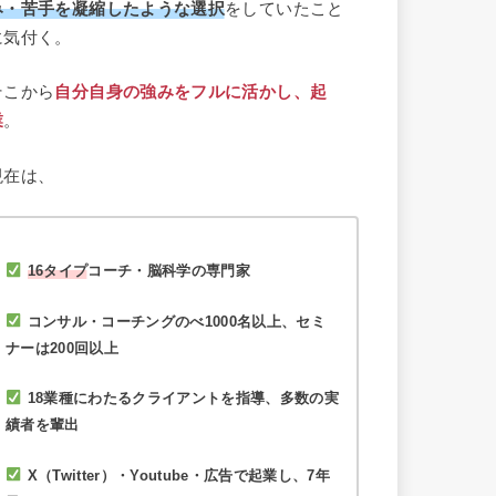
み・苦手を凝縮したような選択
をしていたこと
に気付く。
そこから
自分自身の強みをフルに活かし、起
業
。
現在は、
16タイプ
コーチ・脳科学の専門家
コンサル・コーチングのべ1000名以上、セミ
ナーは200回以上
18業種にわたるクライアントを指導、多数の実
績者を輩出
X（Twitter）・Youtube・広告で起業し、7年