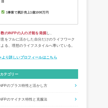
目
1事業で累計売上1億1000万円
多数のINFPの人の才能を発掘
し、
得意をフルに活かした自分だけのライフワーク
による、理想のライフスタイルへ導いている。
>>より詳しいプロフィールはこちら
カテゴリー
INFPのプラス特性と活かし方
INFPのマイナス特性と克服法