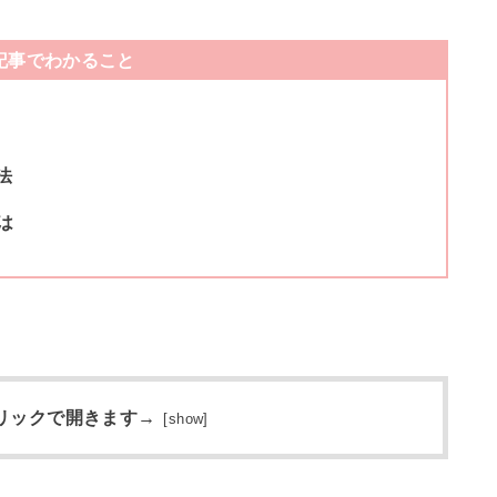
記事でわかること
法
は
リックで開きます→
[
show
]