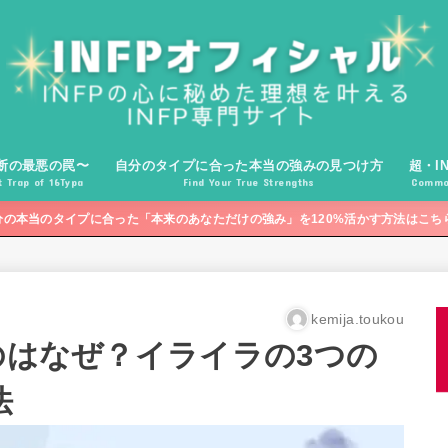
断の最悪の罠〜
自分のタイプに合った本当の強みの見つけ方
超・I
 Trap of 16Typa
Find Your True Strengths
Common
分の本当のタイプに合った「本来のあなただけの強み」を120%活かす方法はこち
kemija.toukou
のはなぜ？イライラの3つの
法