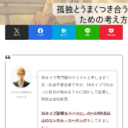
ポスト
シェア
はてブ
送る
Pocket
16タイプ専門家のケイスケと申します！
元・社会不適合者ですが、16タイプでわか
った自分の強みをフルに活かして起業し、
ケイスケ＠16タイ
プコーチ
現在は会社経営。
16タイプ診断をベースに、のべ1000名以
上のコンサル・コーチング
をしてきまし
た！