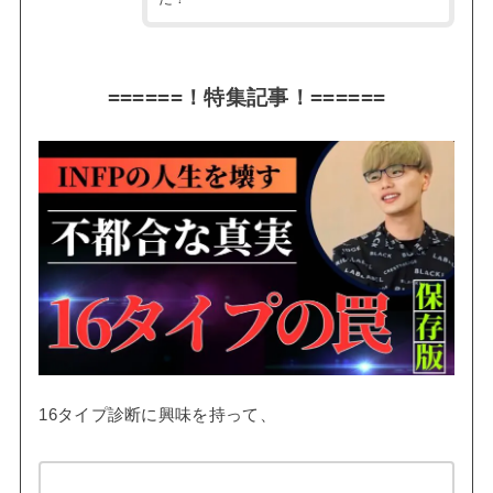
======！特集記事！======
16タイプ診断に興味を持って、