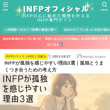
MENU
SEARCH
人気物語〜16タイプ診断の最悪の罠〜
自分のタイプに合った本当の強み
自分の本当のタイプに合った「本来のあなただけの強み」を120%活かす方法
はこちら
2025.08.07
kemija.toukou
INFPのマイナス特性と克服法
INFPが孤独を感じやすい理由3選｜孤独とうま
くつき合うための考え方