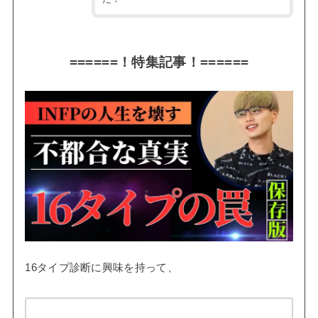
======！特集記事！======
16タイプ診断に興味を持って、