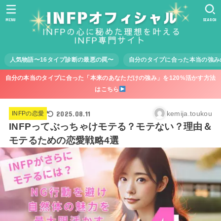
MENU
SEARCH
人気物語〜16タイプ診断の最悪の罠〜
自分のタイプに合った本当の強み
自分の本当のタイプに合った「本来のあなただけの強み」を120%活かす方法
はこちら
2025.08.11
kemija.toukou
INFPの恋愛
INFPってぶっちゃけモテる？モテない？理由＆
モテるための恋愛戦略4選