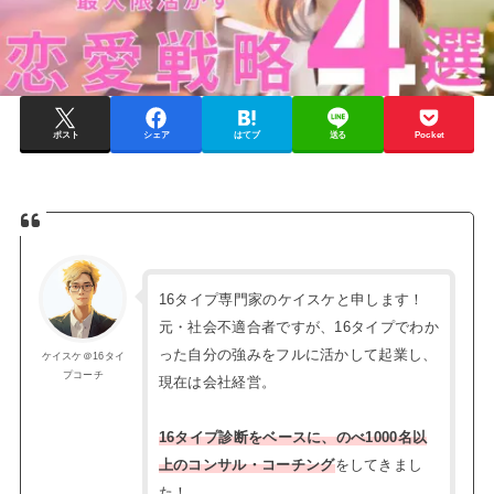
ポスト
シェア
はてブ
送る
Pocket
16タイプ専門家のケイスケと申します！
元・社会不適合者ですが、16タイプでわか
った自分の強みをフルに活かして起業し、
ケイスケ＠16タイ
プコーチ
現在は会社経営。
16タイプ診断をベースに、のべ1000名以
上のコンサル・コーチング
をしてきまし
た！