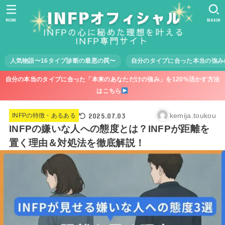
MENU
SEARCH
人気物語〜16タイプ診断の最悪の罠〜
自分のタイプに合った本当の強み
自分の本当のタイプに合った「本来のあなただけの強み」を120%活かす方法
はこちら
2025.07.03
kemija.toukou
INFPの特徴・あるある
INFPの嫌いな人への態度とは？INFPが距離を
置く理由＆対処法を徹底解説！