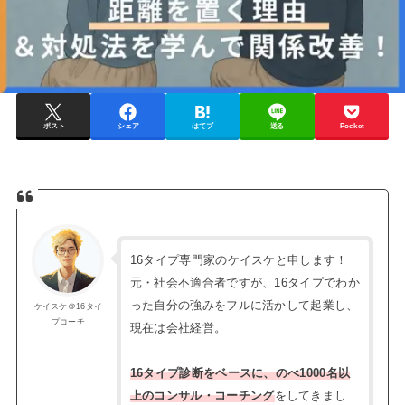
ポスト
シェア
はてブ
送る
Pocket
16タイプ専門家のケイスケと申します！
元・社会不適合者ですが、16タイプでわか
った自分の強みをフルに活かして起業し、
ケイスケ＠16タイ
プコーチ
現在は会社経営。
16タイプ診断をベースに、のべ1000名以
上のコンサル・コーチング
をしてきまし