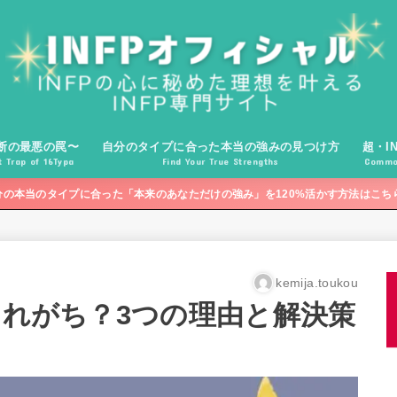
断の最悪の罠〜
自分のタイプに合った本当の強みの見つけ方
超・I
 Trap of 16Typa
Find Your True Strengths
Common
分の本当のタイプに合った「本来のあなただけの強み」を120%活かす方法はこち
kemija.toukou
されがち？3つの理由と解決策