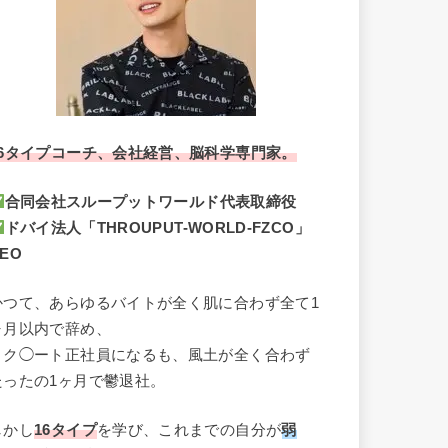
16タイプコーチ、会社経営、脳科学専門家。
合同会社スループットワールド代表取締役
ドバイ法人「THROUPUT-WORLD-FZCO」
EO
かつて、あらゆるバイトが全く肌に合わず全て1
ヶ月以内で辞め、
リク◯ート正社員になるも、風土が全く合わず
たったの1ヶ月で鬱退社。
しかし
16タイプ
を学び、これまでの自分が
弱