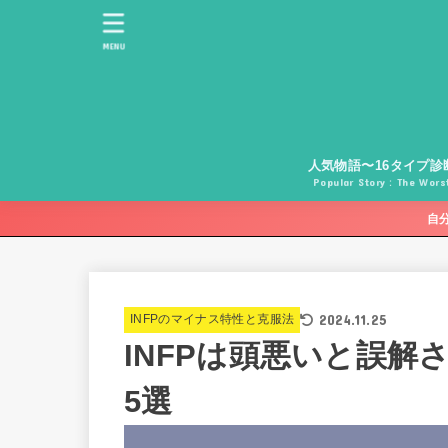
MENU
人気物語〜16タイプ診
Popular Story：The Worst
自
2024.11.25
INFPのマイナス特性と克服法
INFPは頭悪いと誤解
5選