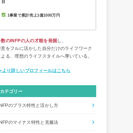
目
1事業で累計売上1億1000万円
多数のINFPの人の才能を発掘
し、
得意をフルに活かした自分だけのライフワーク
による、理想のライフスタイルへ導いている。
>>より詳しいプロフィールはこちら
カテゴリー
INFPのプラス特性と活かし方
INFPのマイナス特性と克服法