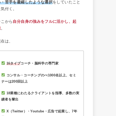
み・苦手を凝縮したような選択
をしていたこと
に気付く。
そこから
自分自身の強みをフルに活かし、起
業
。
現在は、
16タイプ
コーチ・脳科学の専門家
コンサル・コーチングのべ1000名以上、セミ
ナーは200回以上
18業種にわたるクライアントを指導、多数の実
績者を輩出
X（Twitter）・Youtube・広告で起業し、7年